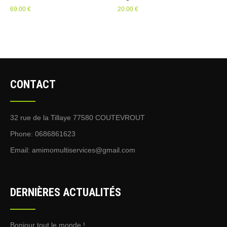
69.00
€
20.00
€
CONTACT
32 rue de la Tillaye 77580 COUTEVROUT
Phone: 0686861623
Email:
amimomultiservices@gmail.com
DERNIÈRES ACTUALITÉS
Bonjour tout le monde !