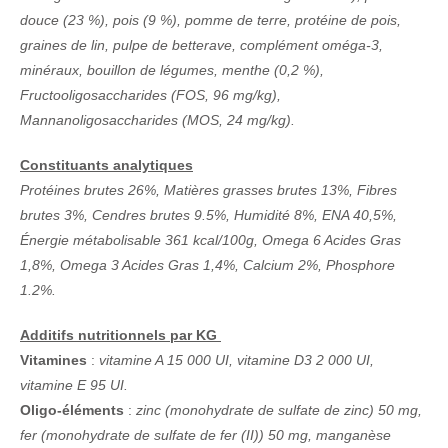
douce (23 %), pois (9 %), pomme de terre, protéine de pois,
graines de lin, pulpe de betterave, complément oméga-3,
minéraux, bouillon de légumes, menthe (0,2 %),
Fructooligosaccharides (FOS, 96 mg/kg),
Mannanoligosaccharides (MOS, 24 mg/kg).
Constituants analytiques
Protéines brutes 26%, Matières grasses brutes 13%, Fibres
brutes 3%, Cendres brutes 9.5%, Humidité 8%, ENA 40,5%,
Énergie métabolisable 361 kcal/100g, Omega 6 Acides Gras
1,8%, Omega 3 Acides Gras 1,4%, Calcium 2%, Phosphore
1.2%.
Additifs nutritionnels par KG
Vitamines
:
vitamine A 15 000 UI, vitamine D3 2 000 UI,
vitamine E 95 UI.
Oligo-éléments
:
zinc (monohydrate de sulfate de zinc) 50 mg,
fer (monohydrate de sulfate de fer (II)) 50 mg, manganèse