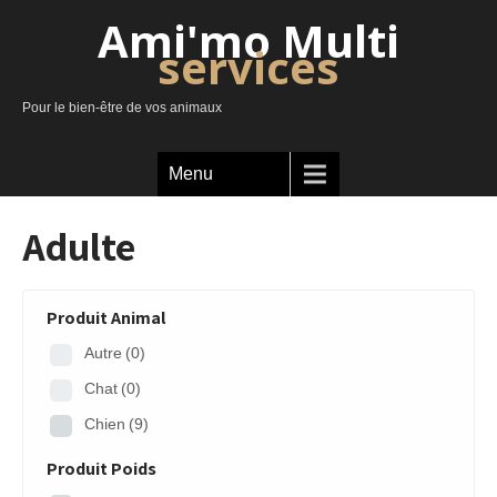
Ami'mo Multi
services
Pour le bien-être de vos animaux
Menu
Adulte
Produit Animal
Autre
(0)
Chat
(0)
Chien
(9)
Produit Poids