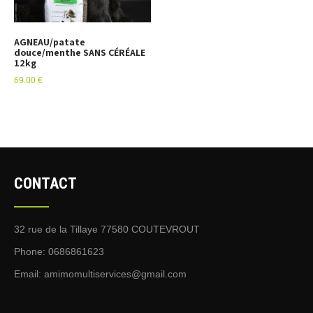
AGNEAU/patate
douce/menthe SANS CÉRÉALE
12kg
69.00
€
CONTACT
32 rue de la Tillaye 77580 COUTEVROUT
Phone: 0686861623
Email:
amimomultiservices@gmail.com