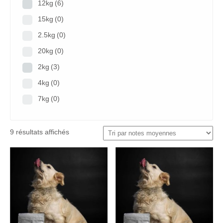
12kg
(6)
15kg
(0)
2.5kg
(0)
20kg
(0)
2kg
(3)
4kg
(0)
7kg
(0)
1.5kg
(0)
5Kg
(0)
9 résultats affichés
6kg
(0)
7.5Kg
(0)