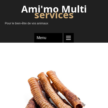
Ami'mo Multi
services
Pour le bien-être de vos animaux
Menu