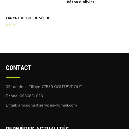
Bâton d’olivier
LARYNX DE BOEUF SÉCHÉ
2.50
€
CONTACT
32 rue de la Tillaye 77580 COUTEVROUT
Phone: 0686861623
Email:
amimomultiservices@gmail.com